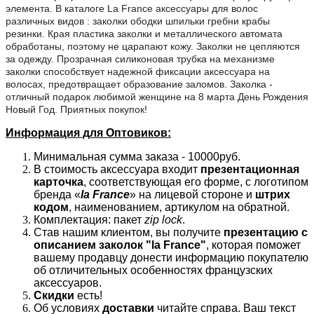
элемента. В каталоге La France аксессуары для волос
различных видов : заколки ободки шпильки гребни крабы
резинки. Края пластика заколки и металлического автомата
обработаны, поэтому не царапают кожу. Заколки не цепляются
за одежду. Прозрачная силиконовая трубка на механизме
заколки способствует надежной фиксации аксессуара на
волосах, предотвращает образование заломов. Заколка -
отличный подарок любимой женщине на 8 марта День Рождения
Новый Год. Приятных покупок!
Информация для Оптовиков:
Минимальная сумма заказа - 10000руб.
В стоимость аксессуара входит
презентационная
карточка
, соответствующая его форме, с логотипом
бренда «
la France
» на лицевой стороне и
штрих
кодом
, наименованием, артикулом на обратной.
Комплектация: пакет
zip lock
.
Став нашим клиентом, вы получите
презентацию с
описанием заколок "la France"
, которая поможет
вашему продавцу донести информацию покупателю
об отличительных особенностях французских
аксессуаров.
Скидки
есть!
Об условиях
доставки
читайте справа. Ваш текст