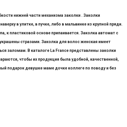
бкости нижней части механизма заколки . Заколки
ерху в улитке, в пучке, либо в мальвинке из крупной пряди.
а, к пластиковой основе припаивается. Заколка автомат с
 украшены стразами. Заколка для волос женская имеет
ься заломам. В каталоге La France представлены заколки
тараются, чтобы их продукция была удобной, качественной,
ный подарок девушке маме дочке коллеге по поводу и без