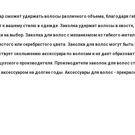
уар сможет удержать волосы различного объема, благодаря ги
 вашему стилю в одежде. Заколка удержит волосы в хвосте, нав
 на выбор. Заколка для волос с механизмом из гибкого металл
того или серебристого цвета. Заколки для волос могут быть
ствует скольжению аксессуара по волосам и не дает образоват
анцузского производителя. Производители заколок для волос с
аксессуаром на долгие годы. Аксессуары для волос - прекрас