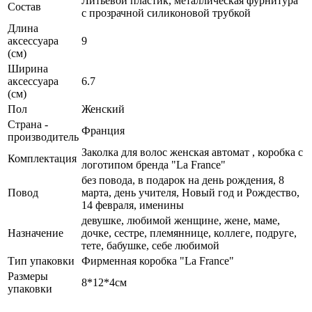
Литьевой пластик, металлическая фурнитура
Состав
с прозрачной силиконовой трубкой
Длина
аксессуара
9
(см)
Ширина
аксессуара
6.7
(см)
Пол
Женский
Страна -
Франция
производитель
Заколка для волос женская автомат , коробка с
Комплектация
логотипом бренда "La France"
без повода, в подарок на день рождения, 8
Повод
марта, день учителя, Новый год и Рождество,
14 февраля, именины
девушке, любимой женщине, жене, маме,
Назначение
дочке, сестре, племяннице, коллеге, подруге,
тете, бабушке, себе любимой
Тип упаковки
Фирменная коробка "La France"
Размеры
8*12*4см
упаковки