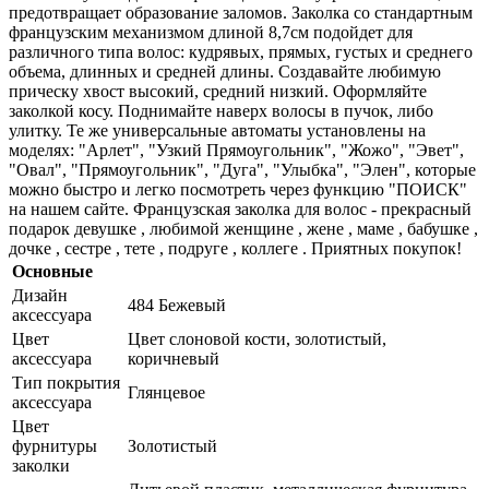
предотвращает образование заломов. Заколка со стандартным
французским механизмом длиной 8,7см подойдет для
различного типа волос: кудрявых, прямых, густых и среднего
объема, длинных и средней длины. Создавайте любимую
прическу хвост высокий, средний низкий. Оформляйте
заколкой косу. Поднимайте наверх волосы в пучок, либо
улитку. Те же универсальные автоматы установлены на
моделях: "Арлет", "Узкий Прямоугольник", "Жожо", "Эвет",
"Овал", "Прямоугольник", "Дуга", "Улыбка", "Элен", которые
можно быстро и легко посмотреть через функцию "ПОИСК"
на нашем сайте. Французская заколка для волос - прекрасный
подарок девушке , любимой женщине , жене , маме , бабушке ,
дочке , сестре , тете , подруге , коллеге . Приятных покупок!
Основные
Дизайн
484 Бежевый
аксессуара
Цвет
Цвет слоновой кости, золотистый,
аксессуара
коричневый
Тип покрытия
Глянцевое
аксессуара
Цвет
фурнитуры
Золотистый
заколки