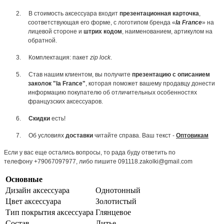
2.
В стоимость аксессуара входит
презентационная карточка
,
соответствующая его форме, с логотипом бренда «
la France
» на
лицевой стороне и
штрих кодом
, наименованием, артикулом на
обратной.
3.
Комплектация: пакет
zip lock
.
5.
Став нашим клиентом, вы получите
презентацию с описанием
заколок "la France"
, которая поможет вашему продавцу донести
информацию покупателю об отличительных особенностях
французских аксессуаров.
6.
Скидки
есть!
7.
Об условиях
доставки
читайте справа. Ваш текст -
Оптовикам
Если у вас еще остались вопросы, то рада буду ответить по
телефону +79067097977, либо пишите 091118.zakolki@gmail.com
Основные
Дизайн аксессуара
Однотонный
Цвет аксессуара
Золотистый
Тип покрытия аксессуара
Глянцевое
Состав
Литье