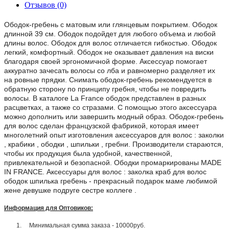
Отзывов (0)
Ободок-гребень с матовым или глянцевым покрытием. Ободок
длинной 39 см. Ободок подойдет для любого объема и любой
длины волос. Ободок для волос отличается гибкостью. Ободок
легкий, комфортный. Ободок не оказывает давления на виски
благодаря своей эргономичной форме. Аксессуар помогает
аккуратно зачесать волосы со лба и равномерно разделяет их
на ровные прядки. Снимать ободок-гребень рекомендуется в
обратную сторону по принципу гребня, чтобы не повредить
волосы. В каталоге La France ободок представлен в разных
расцветках, а также со стразами. С помощью этого аксессуара
можно дополнить или завершить модный образ. Ободок-гребень
для волос сделан французской фабрикой, которая имеет
многолетний опыт изготовления аксессуаров для волос : заколки
, крабики , ободки , шпильки , гребни. Производители стараются,
чтобы их продукция была удобной, качественной,
привлекательной и безопасной. Ободки промаркированы MADE
IN FRANCE. Аксессуары для волос : заколка краб для волос
ободок шпилька гребень - прекрасный подарок маме любимой
жене девушке подруге сестре коллеге .
Информация для Оптовиков:
1.
Минимальная сумма заказа - 10000руб.