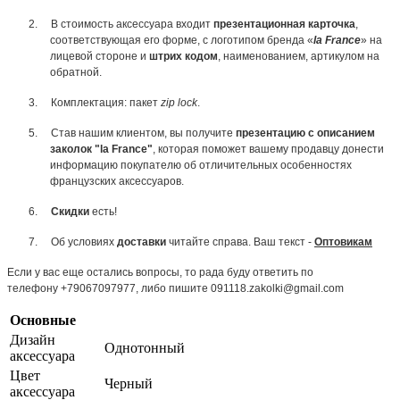
2.
В стоимость аксессуара входит
презентационная карточка
,
соответствующая его форме, с логотипом бренда «
la France
» на
лицевой стороне и
штрих кодом
, наименованием, артикулом на
обратной.
3.
Комплектация: пакет
zip lock
.
5.
Став нашим клиентом, вы получите
презентацию с описанием
заколок "la France"
, которая поможет вашему продавцу донести
информацию покупателю об отличительных особенностях
французских аксессуаров.
6.
Скидки
есть!
7.
Об условиях
доставки
читайте справа. Ваш текст -
Оптовикам
Если у вас еще остались вопросы, то рада буду ответить по
телефону +79067097977, либо пишите 091118.zakolki@gmail.com
Основные
Дизайн
Однотонный
аксессуара
Цвет
Черный
аксессуара