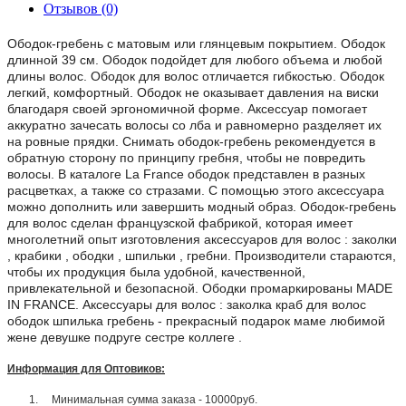
Отзывов (0)
Ободок-гребень с матовым или глянцевым покрытием. Ободок
длинной 39 см. Ободок подойдет для любого объема и любой
длины волос. Ободок для волос отличается гибкостью. Ободок
легкий, комфортный. Ободок не оказывает давления на виски
благодаря своей эргономичной форме. Аксессуар помогает
аккуратно зачесать волосы со лба и равномерно разделяет их
на ровные прядки. Снимать ободок-гребень рекомендуется в
обратную сторону по принципу гребня, чтобы не повредить
волосы. В каталоге La France ободок представлен в разных
расцветках, а также со стразами. С помощью этого аксессуара
можно дополнить или завершить модный образ. Ободок-гребень
для волос сделан французской фабрикой, которая имеет
многолетний опыт изготовления аксессуаров для волос : заколки
, крабики , ободки , шпильки , гребни. Производители стараются,
чтобы их продукция была удобной, качественной,
привлекательной и безопасной. Ободки промаркированы MADE
IN FRANCE. Аксессуары для волос : заколка краб для волос
ободок шпилька гребень - прекрасный подарок маме любимой
жене девушке подруге сестре коллеге .
Информация для Оптовиков:
1.
Минимальная сумма заказа - 10000руб.