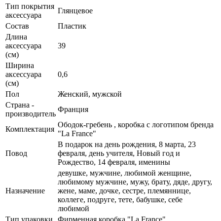
Тип покрытия
Глянцевое
аксессуара
Состав
Пластик
Длина
аксессуара
39
(см)
Ширина
аксессуара
0,6
(см)
Пол
Женский, мужской
Страна -
Франция
производитель
Ободок-гребень , коробка с логотипом бренда
Комплектация
"La France"
В подарок на день рождения, 8 марта, 23
Повод
февраля, день учителя, Новый год и
Рождество, 14 февраля, именины
девушке, мужчине, любимой женщине,
любимому мужчине, мужу, брату, дяде, другу,
Назначение
жене, маме, дочке, сестре, племяннице,
коллеге, подруге, тете, бабушке, себе
любимой
Тип упаковки
Фирменная коробка "La France"