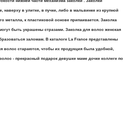
бкости нижней части механизма заколки . Заколки
 наверху в улитке, в пучке, либо в мальвинке из крупной
го металла, к пластиковой основе припаивается. Заколка
могут быть украшены стразами. Заколка для волос женская
бразоваться заломам. В каталоге La France представлены
для волос стараются, чтобы их продукция была удобной,
волос - прекрасный подарок девушке маме дочке коллеге по