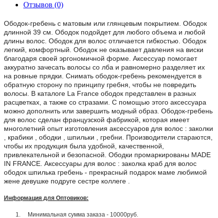
Отзывов (0)
Ободок-гребень с матовым или глянцевым покрытием. Ободок
длинной 39 см. Ободок подойдет для любого объема и любой
длины волос. Ободок для волос отличается гибкостью. Ободок
легкий, комфортный. Ободок не оказывает давления на виски
благодаря своей эргономичной форме. Аксессуар помогает
аккуратно зачесать волосы со лба и равномерно разделяет их
на ровные прядки. Снимать ободок-гребень рекомендуется в
обратную сторону по принципу гребня, чтобы не повредить
волосы. В каталоге La France ободок представлен в разных
расцветках, а также со стразами. С помощью этого аксессуара
можно дополнить или завершить модный образ. Ободок-гребень
для волос сделан французской фабрикой, которая имеет
многолетний опыт изготовления аксессуаров для волос : заколки
, крабики , ободки , шпильки , гребни. Производители стараются,
чтобы их продукция была удобной, качественной,
привлекательной и безопасной. Ободки промаркированы MADE
IN FRANCE. Аксессуары для волос : заколка краб для волос
ободок шпилька гребень - прекрасный подарок маме любимой
жене девушке подруге сестре коллеге .
Информация для Оптовиков:
1.
Минимальная сумма заказа - 10000руб.