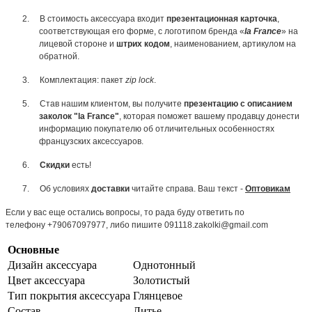
2.
В стоимость аксессуара входит
презентационная карточка
,
соответствующая его форме, с логотипом бренда «
la France
» на
лицевой стороне и
штрих кодом
, наименованием, артикулом на
обратной.
3.
Комплектация: пакет
zip lock
.
5.
Став нашим клиентом, вы получите
презентацию с описанием
заколок "la France"
, которая поможет вашему продавцу донести
информацию покупателю об отличительных особенностях
французских аксессуаров.
6.
Скидки
есть!
7.
Об условиях
доставки
читайте справа. Ваш текст -
Оптовикам
Если у вас еще остались вопросы, то рада буду ответить по
телефону +79067097977, либо пишите 091118.zakolki@gmail.com
Основные
Дизайн аксессуара
Однотонный
Цвет аксессуара
Золотистый
Тип покрытия аксессуара
Глянцевое
Состав
Литье